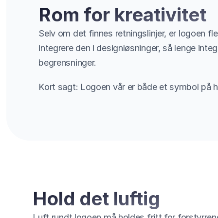
Rom for kreativitet
Selv om det finnes retningslinjer, er logoen f
integrere den i designløsninger, så lenge inte
begrensninger.
Kort sagt: Logoen vår er både et symbol på hve
Hold det luftig
Luft rundt logoen må holdes fritt for forstyrrend