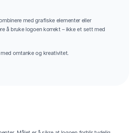
kombinere med grafiske elementer eller 
re å bruke logoen korrekt – ikke et sett med 
t med omtanke og kreativitet.
nter. Målet er å sikre at logoen forblir tydelig 