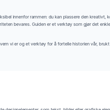
leksibel innenfor rammen: du kan plassere den kreativt, 
griteten bevares. Guiden er et verktøy som gjør det enkle
m vi er og et verktøy for å fortelle historien vår, bruk
e designelementer, som tekst, bilder eller grafiske eleme