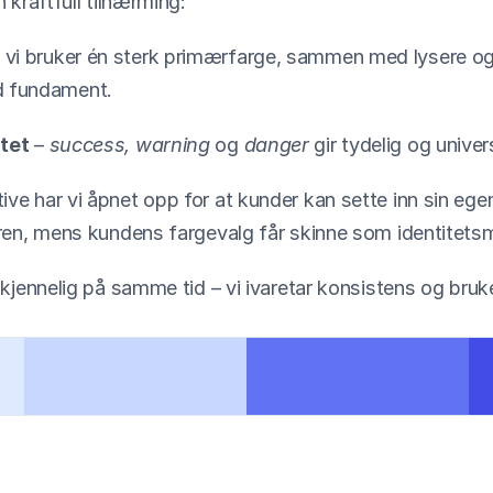
kraftfull tilnærming:
– vi bruker én sterk primærfarge, sammen med lysere og
id fundament.
tet
 – 
success, warning
 og 
danger
 gir tydelig og unive
tive har vi åpnet opp for at kunder kan sette inn sin eg
ren, mens kundens fargevalg får skinne som identitets
kjennelig på samme tid – vi ivaretar konsistens og bruk