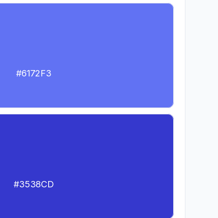
#6172F3
#3538CD