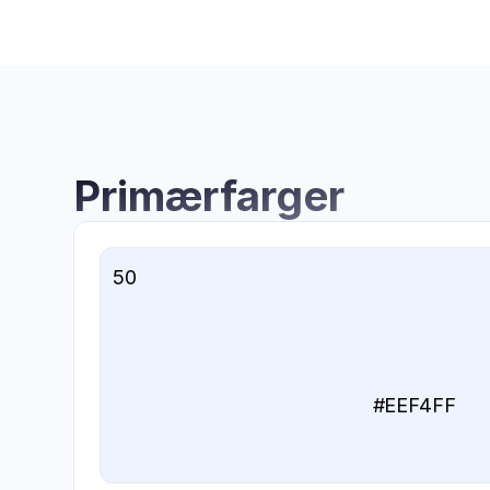
Primærfarger
50
#EEF4FF