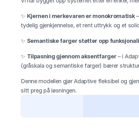
Vi har bygget opp systemet etter en enkel, men 
✨ 
Kjernen i merkevaren er monokromatisk
 
tydelig gjenkjennelse, et rent uttrykk og et sol
✨ 
Semantiske farger støtter opp funksjonali
✨ 
Tilpasning gjennom aksentfarger
 – i Adap
(gråskala og semantiske farger) bærer struktu
Denne modellen gjør Adaptive fleksibel og gjen
sitt preg på løsningen.