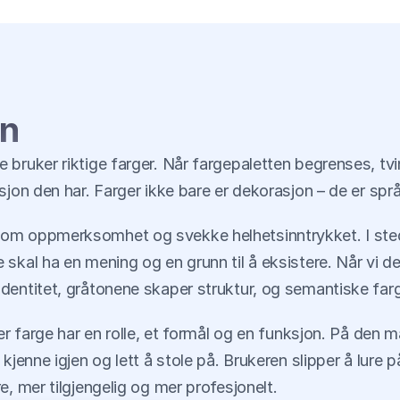
on
bruker riktige farger. Når fargepaletten begrenses, tvin
sjon den har. Farger ikke bare er dekorasjon – de er spr
 om oppmerksomhet og svekke helhetsinntrykket. I sted
skal ha en mening og en grunn til å eksistere. Når vi de
entitet, gråtonene skaper struktur, og semantiske farger
er farge har en rolle, et formål og en funksjon. På den må
kjenne igjen og lett å stole på. Brukeren slipper å lure p
e, mer tilgjengelig og mer profesjonelt.