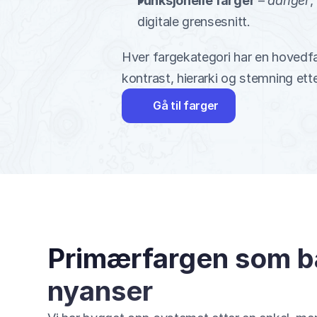
Funksjonelle farger
 – 
danger
, 
digitale grensesnitt.
Hver fargekategori har en hovedfarg
kontrast, hierarki og stemning ett
Gå til farger
Primærfargen som bæ
nyanser