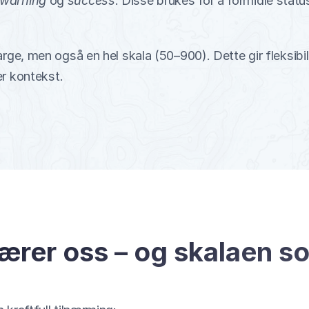
warning
 og 
success
. Disse brukes for å formidle status
e, men også en hel skala (50–900). Dette gir fleksibilitet
er kontekst.
rer oss – og skalaen som