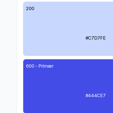
200
#C7D7FE
600 - Primær
#444CE7