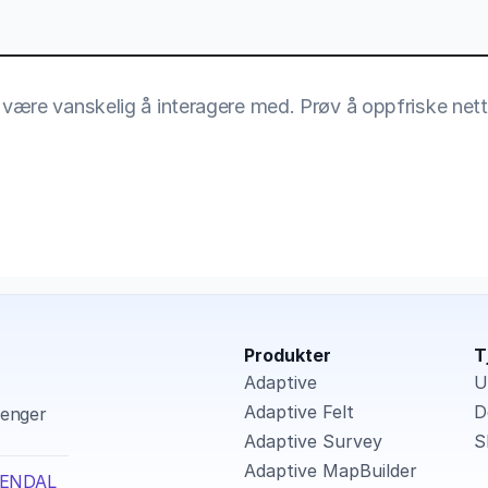
er være vanskelig å interagere med. Prøv å oppfriske nett
Produkter
T
Adaptive
U
Adaptive Felt
D
enger 
Adaptive Survey
S
Adaptive MapBuilder
ARENDAL