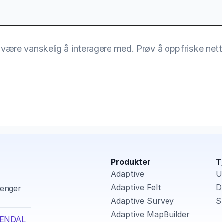
er være vanskelig å interagere med. Prøv å oppfriske nett
Produkter
T
Adaptive
U
Adaptive Felt
D
enger 
Adaptive Survey
S
Adaptive MapBuilder
ARENDAL